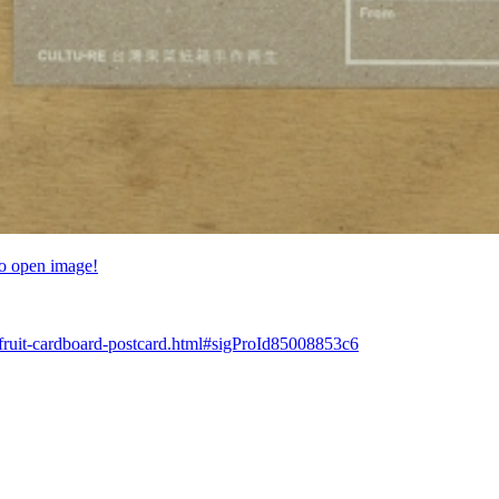
to open image!
-fruit-cardboard-postcard.html#sigProId85008853c6