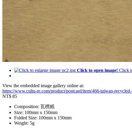
Click to open image!
Click 
View the embedded image gallery online at:
https://www.cultu-re.com/product/postcard/item/466-taiwan-recycled
NT$
85
Composition:
瓦楞紙
Size:
100mm x 150mm
Folded Size:
100mm x 150mm
Weight:
5g