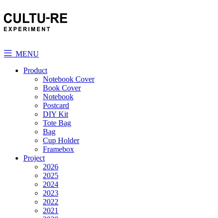
MENU
Product
Notebook Cover
Book Cover
Notebook
Postcard
DIY Kit
Tote Bag
Bag
Cup Holder
Framebox
Project
2026
2025
2024
2023
2022
2021