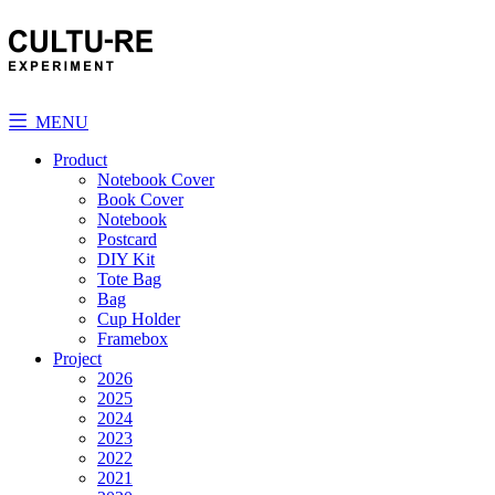
MENU
Product
Notebook Cover
Book Cover
Notebook
Postcard
DIY Kit
Tote Bag
Bag
Cup Holder
Framebox
Project
2026
2025
2024
2023
2022
2021