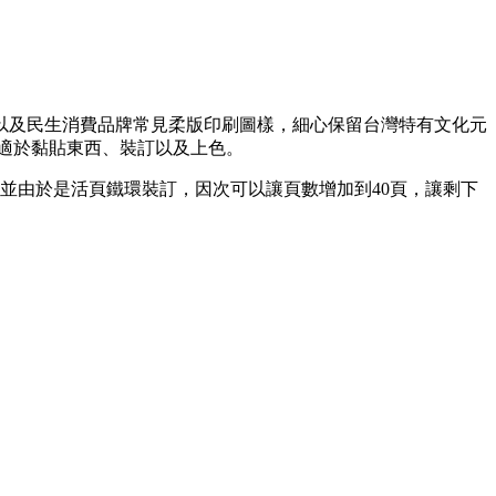
以及民生消費品牌常見柔版印刷圖樣，細心保留台灣特有文化元
適於黏貼東西、裝訂以及上色。
本，並由於是活頁鐵環裝訂，因次可以讓頁數增加到40頁，讓剩下