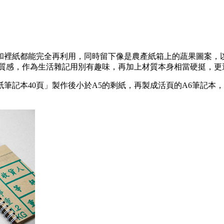
和裡紙都能完全再利用，同時留下像是農產紙箱上的蔬果圖案，
路質感，作為生活雜記用別有趣味，再加上材質本身相當硬挺，更
楞紙筆記本40頁」製作後小於A5的剩紙，再製成活頁的A6筆記