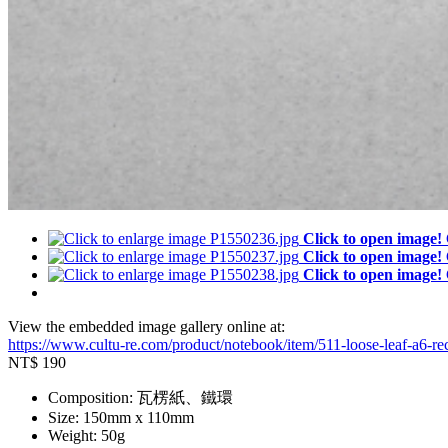
Click to open image!
Click to open image!
Click to open image!
View the embedded image gallery online at:
https://www.cultu-re.com/product/notebook/item/511-loose-leaf-a6-
NT$
190
Composition:
瓦楞紙、鐵環
Size:
150mm x 110mm
Weight:
50g