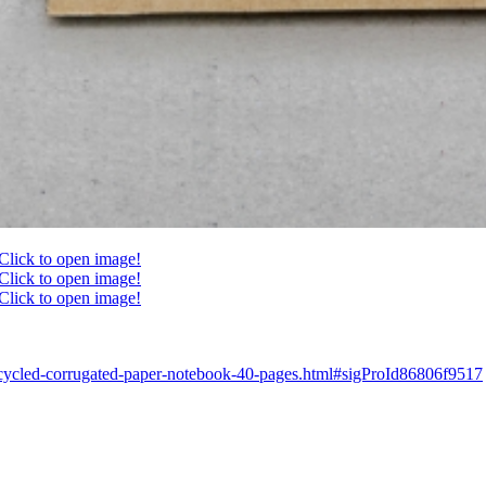
Click to open image!
Click to open image!
Click to open image!
recycled-corrugated-paper-notebook-40-pages.html#sigProId86806f9517