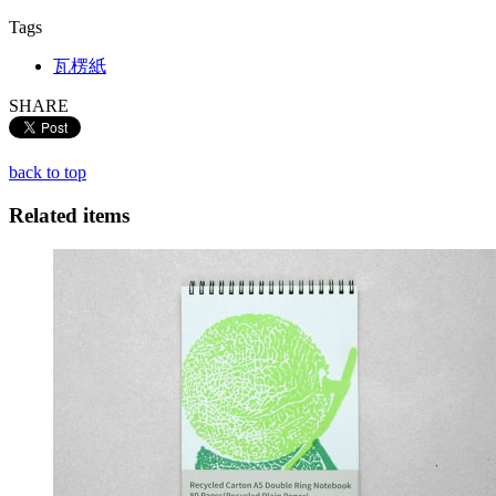
Tags
瓦楞紙
SHARE
back to top
Related items